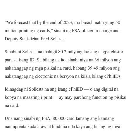
“We forecast that by the end of 2023, ma-breach natin yung 50
million printing ng cards,” sinabi ng PSA officer-in-charge and
Deputy Statistician Fred Sollesta.
Sinabi ni Sollesta na mahigit 80.2 milyong tao ang nagparehistro
para sa isang ID. Sa bilang na ito, sinabi niya na 36 milyon ang
nakatanggap ng mga pisikal na card, habang 39.49 milyon ang
nakatanggap ng electronic na bersyon na kilala bilang ePhilIDs.
Idinagdag ni Sollesta na ang isang ePhilID — o ang digital na
kopya na maaaring i-print — ay may parehong function ng pisikal
na card.
Una nang sinabi ng PSA, 80,000 card lamang ang kanilang
naiimprenta kada araw at hindi na nila kaya ang bilang ng mga