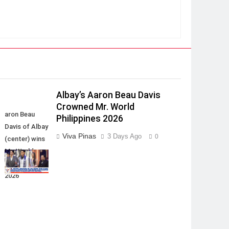
Albay’s Aaron Beau Davis
Crowned Mr. World
aron Beau
Philippines 2026
Davis of Albay
Viva Pinas
3 Days Ago
0
(center) wins
Mr. World
Philippines
2026