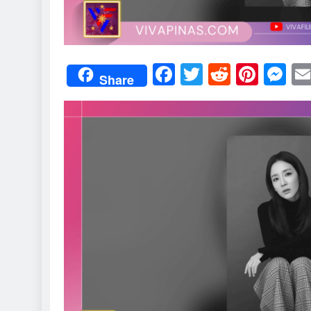
Facebook
Twitter
Reddit
Pint
M
Share