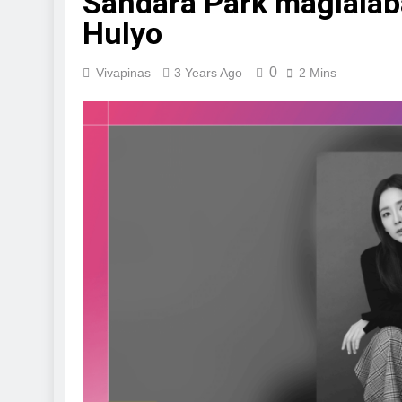
Sandara Park maglalab
Hulyo
0
Vivapinas
3 Years Ago
2 Mins