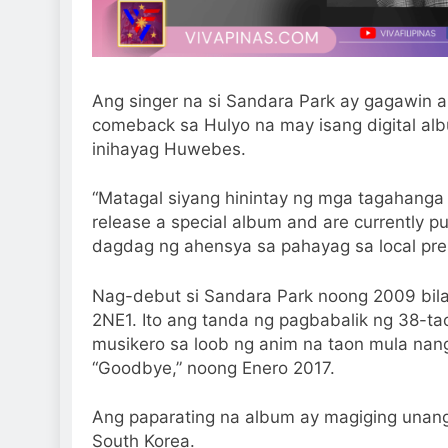
Ang singer na si Sandara Park ay gagawin a
comeback sa Hulyo na may isang digital a
inihayag Huwebes.
“Matagal siyang hinintay ng mga tagahanga
release a special album and are currently putt
dagdag ng ahensya sa pahayag sa local pre
Nag-debut si Sandara Park noong 2009 bil
2NE1. Ito ang tanda ng pagbabalik ng 38-t
musikero sa loob ng anim na taon mula nang
“Goodbye,” noong Enero 2017.
Ang paparating na album ay magiging unang 
South Korea.