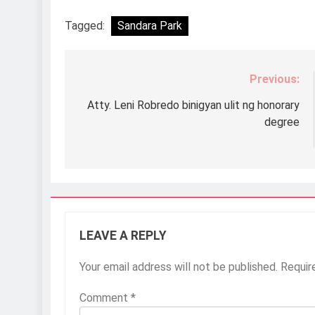
Tagged:
Sandara Park
Previous:
Post
navigation
Atty. Leni Robredo binigyan ulit ng honorary
degree
LEAVE A REPLY
Your email address will not be published.
Requir
Comment
*