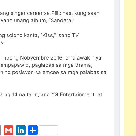
ng singer career sa Pilipinas, kung saan
nyang unang album, “Sandara.”
 solong kanta, “Kiss,” isang TV
s.
1 noong Nobyembre 2016, pinalawak niya
ahimpapawid, paglabas sa mga drama,
ahing posisyon sa emcee sa mga palabas sa
 ng 14 na taon, ang YG Entertainment, at
erest
essenger
Email
Gmail
LinkedIn
Share