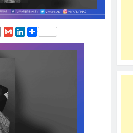
erest
essenger
Email
Gmail
LinkedIn
Share