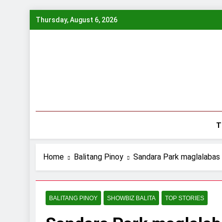
Skip
Thursday, August 6, 2026
to
content
T
Home
Balitang Pinoy
Sandara Park maglalabas 
BALITANG PINOY
SHOWBIZ BALITA
TOP STORIES