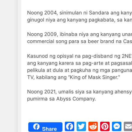
Noong 2004, sinimulan ni Sandara ang kanya
ginugol niya ang kanyang pagkabata, sa ka
Noong 2009, ibinaba niya ang kanyang unang
commercial song para sa beer brand na Cas
Kasunod ng opisyal na pag-disband ng 2NE
ang kanyang karera sa pag-arte at pagsas
pelikula at dula at pagkuha ng mga pangun
TV, kabilang ang “King of Mask Singer.”
Noong 2021, umalis siya sa kanyang ahensya
pumirma sa Abyss Company.
Facebook
Twitter
Reddit
Pint
M
Share