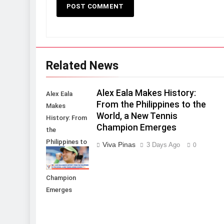
Related News
Alex Eala Makes History:
Alex Eala
From the Philippines to the
Makes
World, a New Tennis
History: From
Champion Emerges
the
Philippines to
Viva Pinas
3 Days Ago
0
the World, a
New Tennis
Champion
Emerges