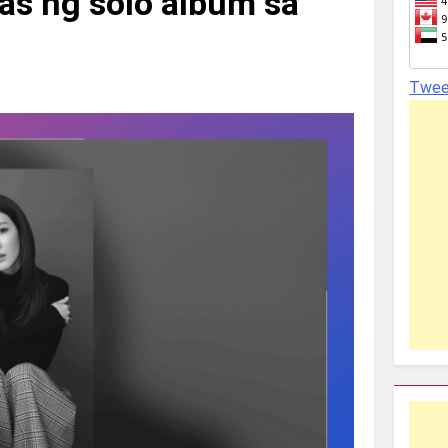
as ng solo album sa
Twee