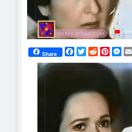
Facebook
Twitter
Reddit
Pint
M
Share