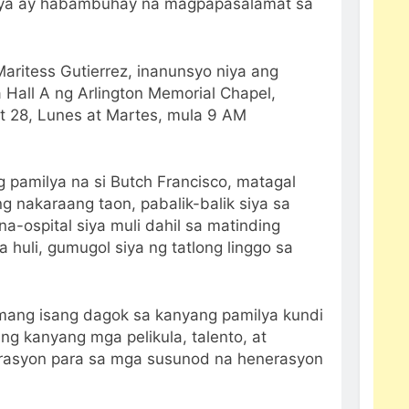
triya ay habambuhay na magpapasalamat sa
aritess Gutierrez, inanunsyo niya ang
 Hall A ng Arlington Memorial Chapel,
t 28, Lunes at Martes, mula 9 AM
 pamilya na si Butch Francisco, matagal
 nakaraang taon, pabalik-balik siya sa
a-ospital siya muli dahil sa matinding
 huli, gumugol siya ng tatlong linggo sa
amang isang dagok sa kanyang pamilya kundi
Ang kanyang mga pelikula, talento, at
pirasyon para sa mga susunod na henerasyon