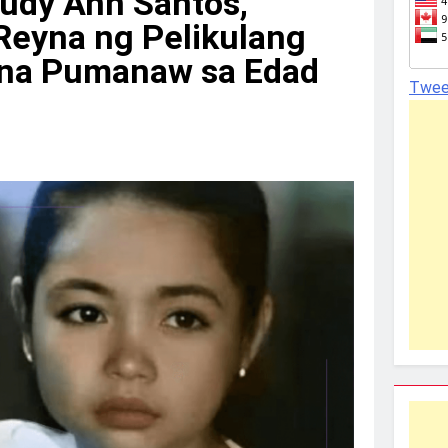
udy Ann Santos,
Reyna ng Pelikulang
o na Pumanaw sa Edad
Twee