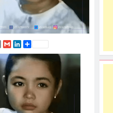
erest
essenger
Email
Gmail
LinkedIn
Share