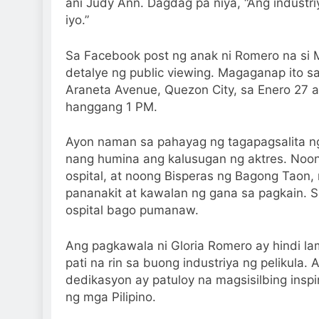
ani Judy Ann. Dagdag pa niya, “Ang indus
iyo.”
Sa Facebook post ng anak ni Romero na si M
detalye ng public viewing. Magaganap ito sa
Araneta Avenue, Quezon City, sa Enero 27 a
hanggang 1 PM.
Ayon naman sa pahayag ng tagapagsalita ng
nang humina ang kalusugan ng aktres. Noong
ospital, at noong Bisperas ng Bagong Taon, n
pananakit at kawalan ng gana sa pagkain. Sa
ospital bago pumanaw.
Ang pagkawala ni Gloria Romero ay hindi l
pati na rin sa buong industriya ng pelikula. 
dedikasyon ay patuloy na magsisilbing ins
ng mga Pilipino.