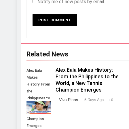
Notify me of new posts by email.
Related News
Alex Eala Makes History:
Alex Eala
From the Philippines to the
Makes
World, a New Tennis
History: From
Champion Emerges
the
Philippines to
Viva Pinas
5 Days Ago
0
the World, a
New Tennis
Champion
Emerges