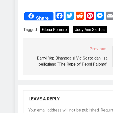
Facebook
Twitter
Reddit
Pint
M
Share
Tagged:
Gloria Romero
Judy Ann Santos
Previous:
Post
navigation
Darryl Yap Binangga si Vic Sotto dahil sa
pelikulang “The Rape of Pepsi Paloma”
LEAVE A REPLY
Your email address will not be published.
Requir