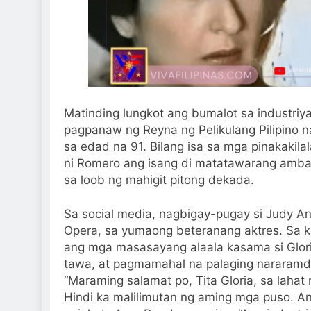
Matinding lungkot ang bumalot sa industriya
pagpanaw ng Reyna ng Pelikulang Pilipino n
sa edad na 91. Bilang isa sa mga pinakakila
ni Romero ang isang di matatawarang ambag
sa loob ng mahigit pitong dekada.
Sa social media, nagbigay-pugay si Judy An
Opera, sa yumaong beteranang aktres. Sa ka
ang mga masasayang alaala kasama si Glor
tawa, at pagmamahal na palaging nararamd
“Maraming salamat po, Tita Gloria, sa lahat
Hindi ka malilimutan ng aming mga puso. A