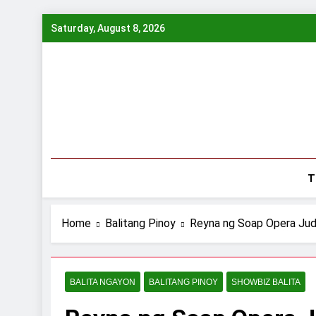
Skip
Saturday, August 8, 2026
to
content
T
Home
Balitang Pinoy
Reyna ng Soap Opera Judy
BALITA NGAYON
BALITANG PINOY
SHOWBIZ BALITA