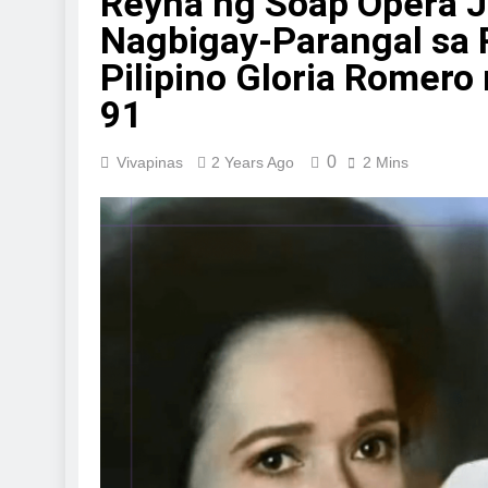
Reyna ng Soap Opera J
Nagbigay-Parangal sa 
Pilipino Gloria Romer
91
0
Vivapinas
2 Years Ago
2 Mins