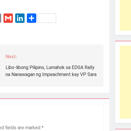
erest
essenger
Email
Gmail
LinkedIn
Share
Next:
Libo-libong Pilipino, Lumahok sa EDSA Rally
na Nanawagan ng Impeachment kay VP Sara
ed fields are marked
*