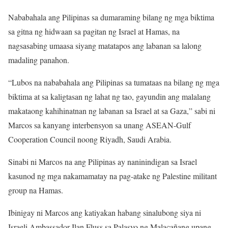
Nababahala ang Pilipinas sa dumaraming bilang ng mga biktima
sa gitna ng hidwaan sa pagitan ng Israel at Hamas, na
nagsasabing umaasa siyang matatapos ang labanan sa lalong
madaling panahon.
“Lubos na nababahala ang Pilipinas sa tumataas na bilang ng mga
biktima at sa kaligtasan ng lahat ng tao, gayundin ang malalang
makataong kahihinatnan ng labanan sa Israel at sa Gaza,” sabi ni
Marcos sa kanyang interbensyon sa unang ASEAN-Gulf
Cooperation Council noong Riyadh, Saudi Arabia.
Sinabi ni Marcos na ang Pilipinas ay naninindigan sa Israel
kasunod ng mga nakamamatay na pag-atake ng Palestine militant
group na Hamas.
Ibinigay ni Marcos ang katiyakan habang sinalubong siya ni
Israeli Ambassador Ilan Fluss sa Palasyo ng Malacañang upang