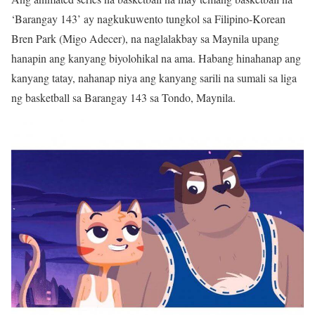
‘Barangay 143’ ay nagkukuwento tungkol sa Filipino-Korean
Bren Park (Migo Adecer), na naglalakbay sa Maynila upang
hanapin ang kanyang biyolohikal na ama. Habang hinahanap ang
kanyang tatay, nahanap niya ang kanyang sarili na sumali sa liga
ng basketball sa Barangay 143 sa Tondo, Maynila.