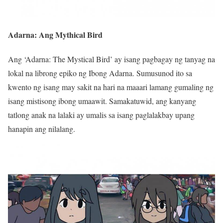
Adarna: Ang Mythical Bird
Ang ‘Adarna: The Mystical Bird’ ay isang pagbagay ng tanyag na
lokal na librong epiko ng Ibong Adarna. Sumusunod ito sa
kwento ng isang may sakit na hari na maaari lamang gumaling ng
isang mistisong ibong umaawit. Samakatuwid, ang kanyang
tatlong anak na lalaki ay umalis sa isang paglalakbay upang
hanapin ang nilalang.