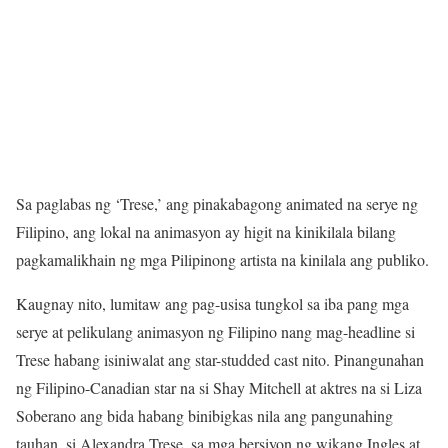
Sa paglabas ng ‘Trese,’ ang pinakabagong animated na serye ng
Filipino, ang lokal na animasyon ay higit na kinikilala bilang
pagkamalikhain ng mga Pilipinong artista na kinilala ang publiko.
Kaugnay nito, lumitaw ang pag-usisa tungkol sa iba pang mga
serye at pelikulang animasyon ng Filipino nang mag-headline si
Trese habang isiniwalat ang star-studded cast nito. Pinangunahan
ng Filipino-Canadian star na si Shay Mitchell at aktres na si Liza
Soberano ang bida habang binibigkas nila ang pangunahing
tauhan, si Alexandra Trese, sa mga bersiyon ng wikang Ingles at