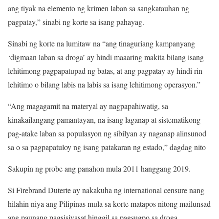
ang tiyak na elemento ng krimen laban sa sangkatauhan ng
pagpatay,” sinabi ng korte sa isang pahayag.
Sinabi ng korte na lumitaw na “ang tinaguriang kampanyang
‘digmaan laban sa droga’ ay hindi maaaring makita bilang isang
lehitimong pagpapatupad ng batas, at ang pagpatay ay hindi rin
lehitimo o bilang labis na labis sa isang lehitimong operasyon.”
“Ang magagamit na materyal ay nagpapahiwatig, sa
kinakailangang pamantayan, na isang laganap at sistematikong
pag-atake laban sa populasyon ng sibilyan ay naganap alinsunod
sa o sa pagpapatuloy ng isang patakaran ng estado,” dagdag nito
Sakupin ng probe ang panahon mula 2011 hanggang 2019.
Si Firebrand Duterte ay nakakuha ng international censure nang
hilahin niya ang Pilipinas mula sa korte matapos nitong mailunsad
ang paunang pagsisiyasat hinggil sa pagsugpo sa droga.