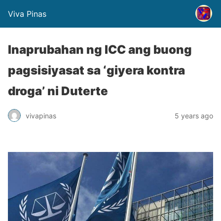
Viva Pinas
Inaprubahan ng ICC ang buong
pagsisiyasat sa ‘giyera kontra
droga’ ni Duterte
vivapinas
5 years ago