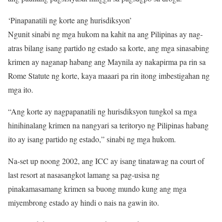
‘Pinapanatili ng korte ang hurisdiksyon’
Ngunit sinabi ng mga hukom na kahit na ang Pilipinas ay nag-
atras bilang isang partido ng estado sa korte, ang mga sinasabing
krimen ay naganap habang ang Maynila ay nakapirma pa rin sa
Rome Statute ng korte, kaya maaari pa rin itong imbestigahan ng
mga ito.
“Ang korte ay nagpapanatili ng hurisdiksyon tungkol sa mga
hinihinalang krimen na nangyari sa teritoryo ng Pilipinas habang
ito ay isang partido ng estado,” sinabi ng mga hukom.
Na-set up noong 2002, ang ICC ay isang tinatawag na court of
last resort at nasasangkot lamang sa pag-usisa ng
pinakamasamang krimen sa buong mundo kung ang mga
miyembrong estado ay hindi o nais na gawin ito.