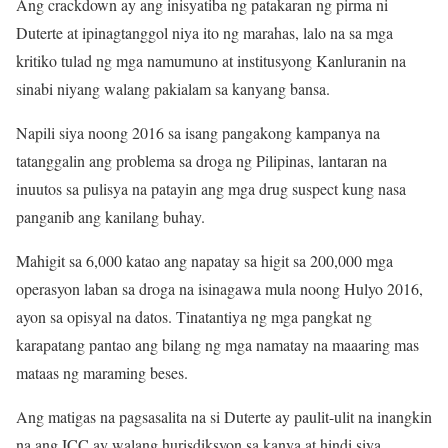
Ang crackdown ay ang inisyatiba ng patakaran ng pirma ni
Duterte at ipinagtanggol niya ito ng marahas, lalo na sa mga
kritiko tulad ng mga namumuno at institusyong Kanluranin na
sinabi niyang walang pakialam sa kanyang bansa.
Napili siya noong 2016 sa isang pangakong kampanya na
tatanggalin ang problema sa droga ng Pilipinas, lantaran na
inuutos sa pulisya na patayin ang mga drug suspect kung nasa
panganib ang kanilang buhay.
Mahigit sa 6,000 katao ang napatay sa higit sa 200,000 mga
operasyon laban sa droga na isinagawa mula noong Hulyo 2016,
ayon sa opisyal na datos. Tinatantiya ng mga pangkat ng
karapatang pantao ang bilang ng mga namatay na maaaring mas
mataas ng maraming beses.
Ang matigas na pagsasalita na si Duterte ay paulit-ulit na inangkin
na ang ICC ay walang hurisdiksyon sa kanya at hindi siya