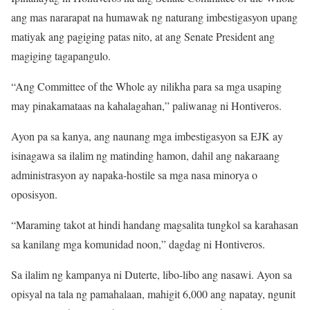
ang mas nararapat na humawak ng naturang imbestigasyon upang
matiyak ang pagiging patas nito, at ang Senate President ang
magiging tagapangulo.
“Ang Committee of the Whole ay nilikha para sa mga usaping
may pinakamataas na kahalagahan,” paliwanag ni Hontiveros.
Ayon pa sa kanya, ang naunang mga imbestigasyon sa EJK ay
isinagawa sa ilalim ng matinding hamon, dahil ang nakaraang
administrasyon ay napaka-hostile sa mga nasa minorya o
oposisyon.
“Maraming takot at hindi handang magsalita tungkol sa karahasan
sa kanilang mga komunidad noon,” dagdag ni Hontiveros.
Sa ilalim ng kampanya ni Duterte, libo-libo ang nasawi. Ayon sa
opisyal na tala ng pamahalaan, mahigit 6,000 ang napatay, ngunit