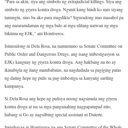
“Para sa akin, siya ang simbolo ng extrajudicial killings. Siya ang
simbolo ng giyera kontra droga. Ngunit kung hindi ko nais siyang
tanungin, sino ba ako para magdikta? Siguradong mas masahol pa
ang nararamdaman ng mga balo at mga ulilang naiwan ng mga
biktima ng EJK,” ani Hontiveros.
Isinusulong ni Dela Rosa, na namumuno sa Senate Committee on
Public Order and Dangerous Drugs, ang isang imbestigasyon sa
EJKs kaugnay ng giyera kontra droga. Ang hakbang na ito ay
ikinabigla ng ilang mambabatas, na nagdududa sa pagiging patas
ng dating hepe ng pulis sa pag-imbestiga sa kanyang sariling
kampanya.
Si Dela Rosa ang hepe ng pulisya noong nagsimula ang giyera
kontra droga at isa sa mga pangunahing nagpapatupad nito,
habang si Go ay nagsilbing special assistant ni Duterte.
Ipinahayag ni Hontiveros na ang Senate Committee of the Whole