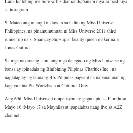
Luna for letting me borrow his diamonds,”sinabi niya sa post niya
sa instagram.
Si Mateo ang unang kinatawan sa ilalim ng Miss Universe
Philippines, na pinamumunuan ni Miss Universe 2011 third
runner-up na si Shamcey Supsup at beauty queen maker na si
Jonas Gaffud.
Sa mga nakaraang taon, ang mga delegado ng Miss Universe ng
bansa ay ipinadala ng Binibining Pilipinas Charities Inc., na
nagtataglay ng taunang Bb. Pilipinas pageant na napanalunan ng
kagaya nina Pia Wurtzbach at Catriona Gray.
Ang 69th Miss Universe kompetisyon ay gaganapin sa Florida sa
Mayo 16 (Mayo 17 sa Maynila) at ipapalabas nang live sa A2Z
channel.