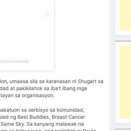
ointernational)
ion, umaasa sila sa karanasan ni Shugart sa
ad at pakikilahok sa iba’t ibang mga
tayan sa organisasyon.
nakatuon sa serbisyo sa komunidad,
ulad ng Best Buddies, Breast Cancer
t Same Sky. Sa kanyang malawak na
on sa kahusayan, ang paglahok ni Paula