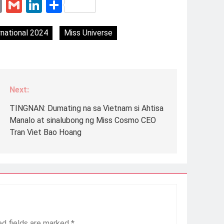
erest
essenger
Email
Gmail
LinkedIn
Share
national 2024
Miss Universe
Next:
TINGNAN: Dumating na sa Vietnam si Ahtisa
Manalo at sinalubong ng Miss Cosmo CEO
Tran Viet Bao Hoang
ed fields are marked
*