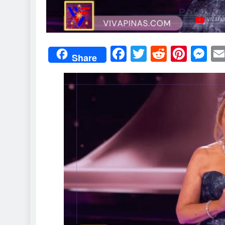
Facebook
Twitter
Reddit
Pint
M
Share