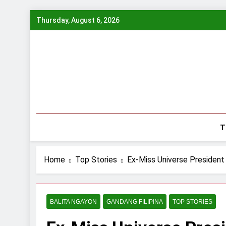
Skip
Thursday, August 6, 2026
to
content
T
Home
Top Stories
Ex-Miss Universe President
BALITA NGAYON
GANDANG FILIPINA
TOP STORIES