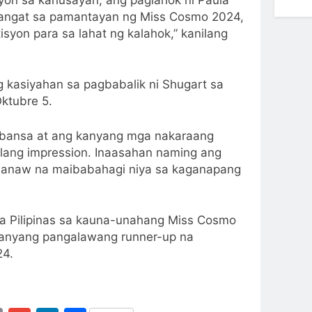
aangat sa pamantayan ng Miss Cosmo 2024,
isyon para sa lahat ng kalahok,” kanilang
g kasiyahan sa pagbabalik ni Shugart sa
ktubre 5.
g bansa at ang kanyang mga nakaraang
lang impression. Inaasahan naming ang
nanaw na maibabahagi niya sa kaganapang
sa Pilipinas sa kauna-unahang Miss Cosmo
 kanyang pangalawang runner-up na
24.