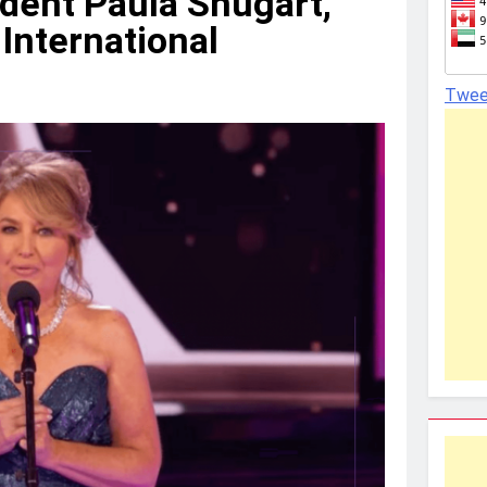
dent Paula Shugart,
International
Twee