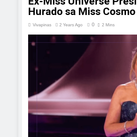
Ex-Miss Universe Presi
Hurado sa Miss Cosmo 
0
Vivapinas
2 Years Ago
2 Mins