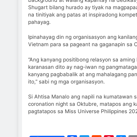
Shugart bilang hurado ay tiyak na magpap
na tinitiyak ang patas at inspiradong kompet
pahayag.
Ipinahayag din ng organisasyon ang kanilan
Vietnam para sa pageant na gaganapin sa O
“Ang kanyang positibong relasyon sa amin
karanasan dito ay nag-iwan ng pangmataga
kanyang pagbabalik at ang mahalagang pa
ito,” sabi ng mga organisasyon.
Si Ahtisa Manalo ang napili na kumatawan 
coronation night sa Oktubre, matapos ang
pagtatapos sa Miss Universe Philippines 20