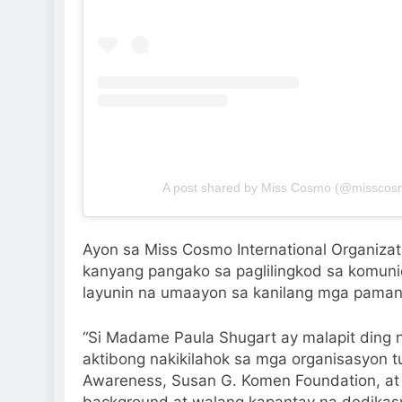
A post shared by Miss Cosmo (@misscosm
Ayon sa Miss Cosmo International Organizat
kanyang pangako sa paglilingkod sa komunid
layunin na umaayon sa kanilang mga paman
“Si Madame Paula Shugart ay malapit ding 
aktibong nakikilahok sa mga organisasyon t
Awareness, Susan G. Komen Foundation, a
background at walang kapantay na dedikasy