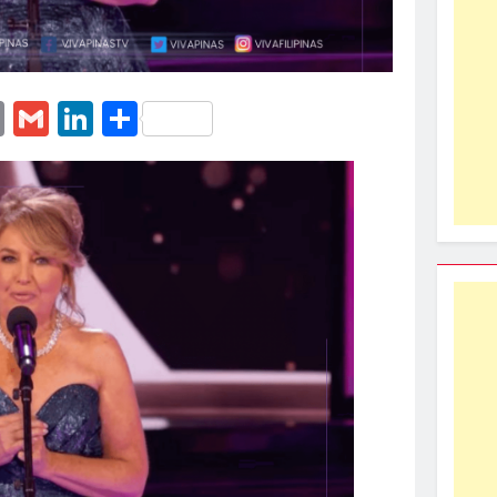
erest
essenger
Email
Gmail
LinkedIn
Share