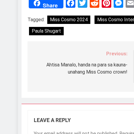
Facebook
Twitter
Reddit
Pint
M
Share
Tagged:
Miss Cosmo 2024
Miss Cosmo Inter
Paula Shugart
Previous:
Post
navigation
Ahtisa Manalo, handa na para sa kauna-
unahang Miss Cosmo crown!
LEAVE A REPLY
Your email address will not be published.
Requir