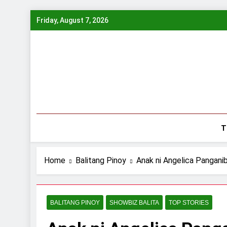
Skip
Friday, August 7, 2026
to
content
T
Home
Balitang Pinoy
Anak ni Angelica Panganib
BALITANG PINOY
SHOWBIZ BALITA
TOP STORIES