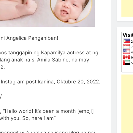
 ni Angelica Panganiban!
os tanggapin ng Kapamilya actress at ng
lang anak na si Amila Sabine, na may
2.
g Instagram post kanina, Oktubre 20, 2022.
/
 “Hello world! It’s been a month [emoji]
ith you. So, here i am”
anggit ni Angelica sa isang vlog na nai-