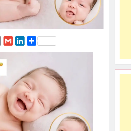
erest
essenger
Email
Gmail
LinkedIn
Share