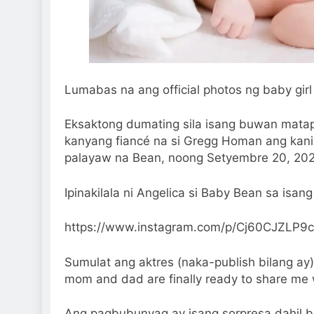
Lumabas na ang official photos ng baby girl
Eksaktong dumating sila isang buwan matap
kanyang fiancé na si Gregg Homan ang kani
palayaw na Bean, noong Setyembre 20, 202
Ipinakilala ni Angelica si Baby Bean sa isan
https://www.instagram.com/p/Cj60CJZLP9c
Sumulat ang aktres (naka-publish bilang ay),
mom and dad are finally ready to share me w
Ang pagbubunyag ay isang sorpresa dahil bin