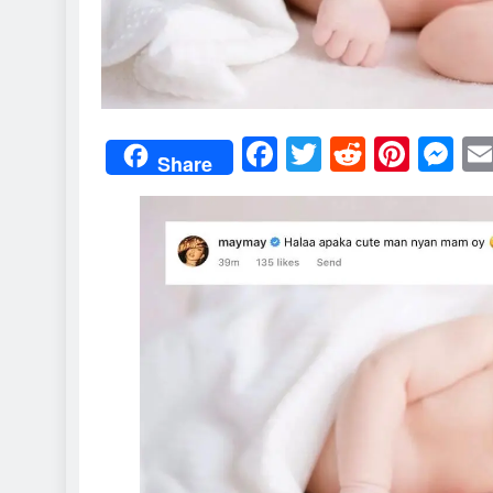
Facebook
Twitter
Reddit
Pint
M
Share