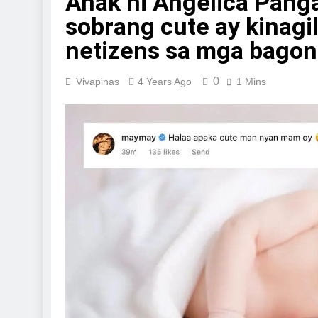
Anak ni Angelica Panga
sobrang cute ay kinagi
netizens sa mga bagon
0
Vivapinas
4 Years Ago
1 Mins