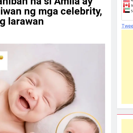
niban na si Amila ay
liwan ng mga celebrity,
g larawan
Twee