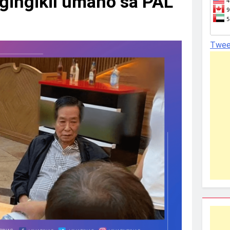
ngingikil umano sa PAL
Twee