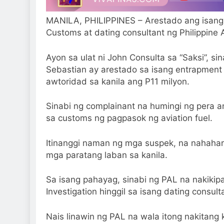
MANILA, PHILIPPINES – Arestado ang isang da
Customs at dating consultant ng Philippine A
Ayon sa ulat ni John Consulta sa “Saksi”, si
Sebastian ay arestado sa isang entrapment
awtoridad sa kanila ang P11 milyon.
Sinabi ng complainant na humingi ng pera an
sa customs ng pagpasok ng aviation fuel.
Itinanggi naman ng mga suspek, na nahahar
mga paratang laban sa kanila.
Sa isang pahayag, sinabi ng PAL na nakikip
Investigation hinggil sa isang dating consul
Nais linawin ng PAL na wala itong nakitang