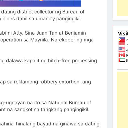
ting district collector ng Bureau of
irlines dahil sa umano’y pangingikil.
nabi ni Atty. Sina Juan Tan at Benjamin
 operation sa Maynila. Narekober ng mga
g dalawa kapalit ng hitch-free processing
ap sa reklamong robbery extortion, ang
ag-ugnayan na ito sa National Bureau of
tant na sangkot sa tangkang pangingikil.
 kahina-hinalang bayad na ginawa sa dating