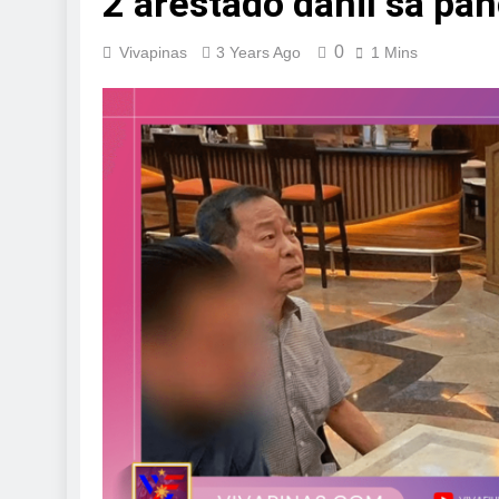
2 arestado dahil sa pa
0
Vivapinas
3 Years Ago
1 Mins