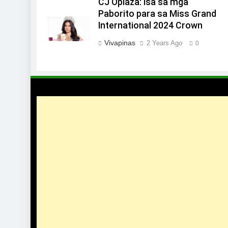
CJ Opiaza: Isa sa mga
Paborito para sa Miss Grand
International 2024 Crown
Vivapinas
2 Years Ago
0