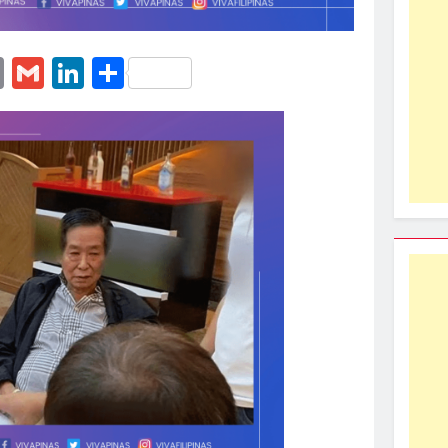
erest
essenger
Email
Gmail
LinkedIn
Share