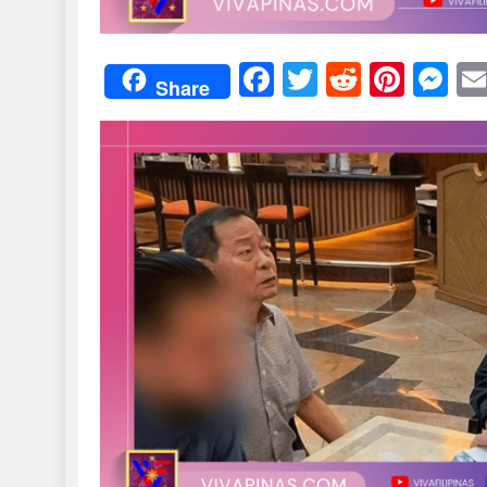
Facebook
Twitter
Reddit
Pint
M
Share