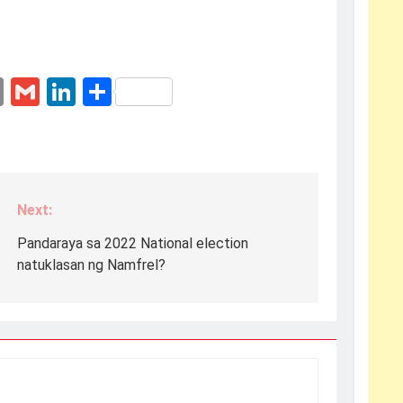
erest
essenger
Email
Gmail
LinkedIn
Share
Next:
Pandaraya sa 2022 National election
natuklasan ng Namfrel?