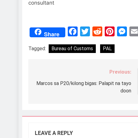
consultant
Facebook
Twitter
Reddit
Pint
M
Share
Tagged:
Bureau of Customs
PAL
Previous:
Post
navigation
Marcos sa P20/kilong bigas: Palapit na tayo
doon
LEAVE A REPLY