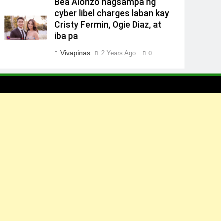
Bea Alonzo nagsampa ng
cyber libel charges laban kay
Cristy Fermin, Ogie Diaz, at
iba pa
Vivapinas
2 Years Ago
0