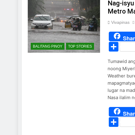
Nag-isyu
Metro Ma
Vivapinas
Shar
Sha
BALITANG PINOY
TOP STORIES
Tumawid ang
noong Miyerk
Weather bure
mapagmatyag
lugar na mad
Nasa ilalim 
Shar
Sha