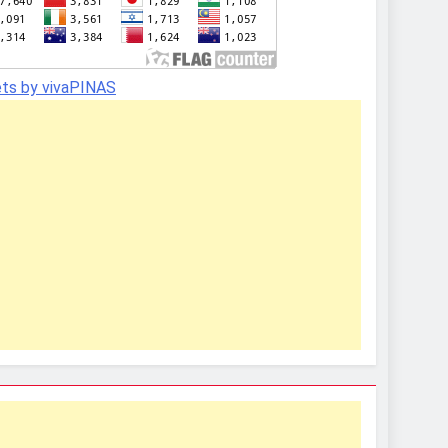
ts by vivaPINAS
In
In