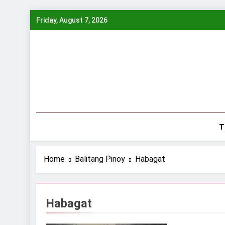
Skip
Friday, August 7, 2026
to
content
T
Home
Balitang Pinoy
Habagat
Habagat