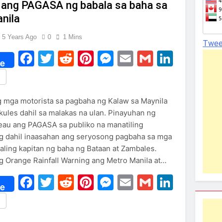
 ang PAGASA ng babala sa baha sa
nila
5 Years Ago
0
1 Mins
Twee
Facebook
Twitter
Reddit
Pinterest
Messenger
Email
Gmail
Linked
e
re
 mga motorista sa pagbaha ng Kalaw sa Maynila
ules dahil sa malakas na ulan. Pinayuhan ng
au ang PAGASA sa publiko na manatiling
 dahil inaasahan ang seryosong pagbaha sa mga
aling kapitan ng baha ng Bataan at Zambales.
ng Orange Rainfall Warning ang Metro Manila at…
Facebook
Twitter
Reddit
Pinterest
Messenger
Email
Gmail
Linked
e
re