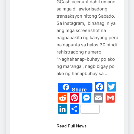
GCash account dahil umano
sa mga di-awtorisadong
transaksyon nitong Sabado.
Sa Instagram, ibinahagi niya
ang mga screenshot na
nagpapakita ng kanyang pera
na napunta sa halos 30 hindi
rehistradong numero.
“Naghahanap-buhay po ako
ng marangal, nagbibigay po
ako ng hanapbuhay sa…
Faceb
Twi
Share
Reddit
Pinterest
Messeng
Email
Gma
LinkedIn
Share
Read Full News