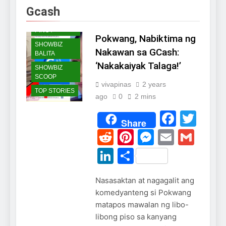
NGAYON
Gcash
BALITANG
PINOY
Pokwang, Nabiktima ng
SHOWBIZ
Nakawan sa GCash:
BALITA
‘Nakakaiyak Talaga!’
SHOWBIZ
SCOOP
vivapinas
2 years
TOP STORIES
ago
0
2 mins
Faceb
Twi
Share
Reddit
Pinterest
Messeng
Email
Gma
LinkedIn
Share
Nasasaktan at nagagalit ang
komedyanteng si Pokwang
matapos mawalan ng libo-
libong piso sa kanyang