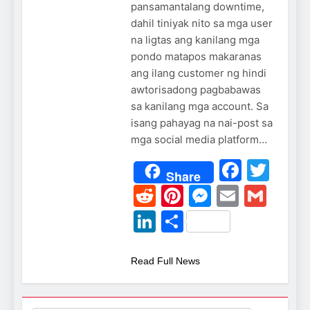
pansamantalang downtime,
dahil tiniyak nito sa mga user
na ligtas ang kanilang mga
pondo matapos makaranas
ang ilang customer ng hindi
awtorisadong pagbabawas
sa kanilang mga account. Sa
isang pahayag na nai-post sa
mga social media platform…
Faceb
Twi
Share
Reddit
Pinterest
Messeng
Email
Gma
LinkedIn
Share
Read Full News