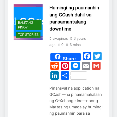
Humingi ng paumanhin
ang GCash dahil sa
pansamantalang
BALITANG
PINOY
downtime
TOP STORIES
vivapinas
3 years
ago
0
3 mins
Faceb
Twi
Share
Reddit
Pinterest
Messeng
Email
Gma
LinkedIn
Share
Pinansyal na application na
GCash—na pinamamahalaan
ng G-Xchange Inc—noong
Martes ng umaga ay humingi
ng paumanhin para sa