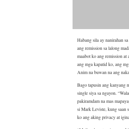
Habang sila ay nanirahan sa
ang remission sa lalong mad
maabot ko ang remission at 
ang mga kapatid ko, ang mga
Anim na buwan na ang nakal
Bago tapusin ang kanyang me
single siya sa ngayon. “Wala
pakiramdam na mas mapayapa,
si Mark Leviste, kung saan 
ko ang aking privacy at igi