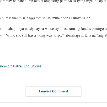
kiramay na panatilihin ako at ang aking pamilya sa iyong mga iniisip at
ay sumasailalim sa paggamot sa US mula noong Hunyo 2022.
ibinahagi niya na siya ay sa wakas ay “nasa tamang landas patungo s
..” While she still has a “long way to go,” ibinahagi ni Kris na “ang 
Showbiz Balita
,
Top Stories
Leave a Comment