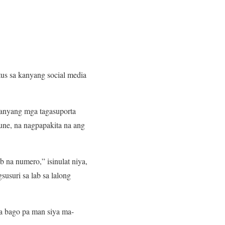
tus sa kanyang social media
kanyang mga tagasuporta
une, na nagpapakita na ang
 na numero,” isinulat niya,
usuri sa lab sa lalong
ya bago pa man siya ma-