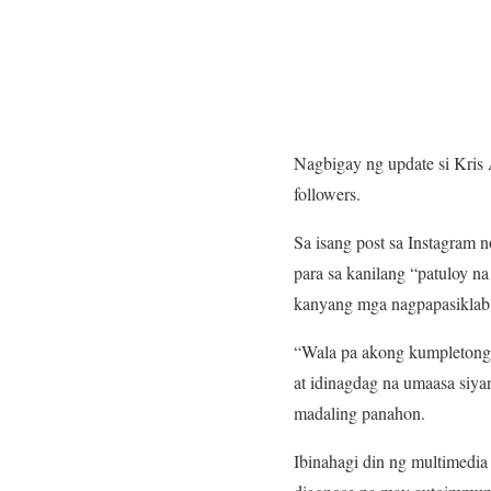
Nagbigay ng update si Kris 
followers.
Sa isang post sa Instagram
para sa kanilang “patuloy n
kanyang mga nagpapasiklab
“Wala pa akong kumpletong 
at idinagdag na umaasa siya
madaling panahon.
Ibinahagi din ng multimedia 