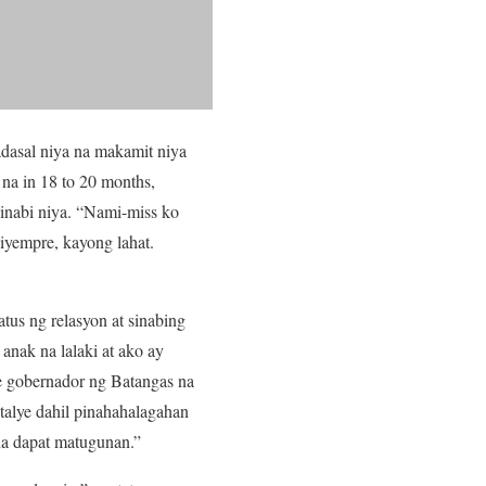
adasal niya na makamit niya
na in 18 to 20 months,
sinabi niya. “Nami-miss ko
iyempre, kayong lahat.
tus ng relasyon at sinabing
anak na lalaki at ako ay
se gobernador ng Batangas na
talye dahil pinahahalagahan
na dapat matugunan.”