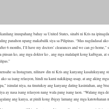
 kanilang inuupahang bahay sa United States, sinabi ni Kris na ipinagd
aling panahon upang makabalik siya sa Pilipinas. “Mas nagdadasal ako 
after 6 months, I’ll have my doctors’ clearances and we can go home,” 
 pinsan ko, ang mga doktor ko , ang mga malalapit kong kaibigan, at s
ipas.”
nsahe sa Instagram, nilinaw din ni Kris ang kanyang kasalukuyang sta
 ako sa isang relasyon, hindi na kami nakikipag-usap, at ang aking mga 
” isinulat niya, na tinutukoy ang kanyang dating kasintahan, ang bi
siya ay nasa isang relasyon nang wala pang isang taon. “Walang mga de
nagalang ang kanya, at pinili kong ibigay lamang ang mga katotohanan 