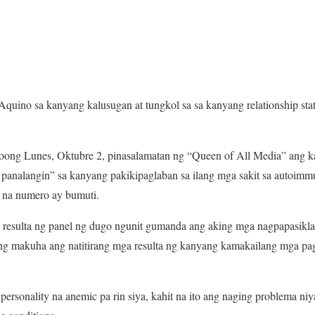
Aquino sa kanyang kalusugan at tungkol sa sa kanyang relationship sta
 noong Lunes, Oktubre 2, pinasalamatan ng “Queen of All Media” ang 
a panalangin” sa kanyang pakikipaglaban sa ilang mga sakit sa autoimm
 na numero ay bumuti.
resulta ng panel ng dugo ngunit gumanda ang aking mga nagpapasiklab
ng makuha ang natitirang mga resulta ng kanyang kamakailang mga pags
personality na anemic pa rin siya, kahit na ito ang naging problema ni