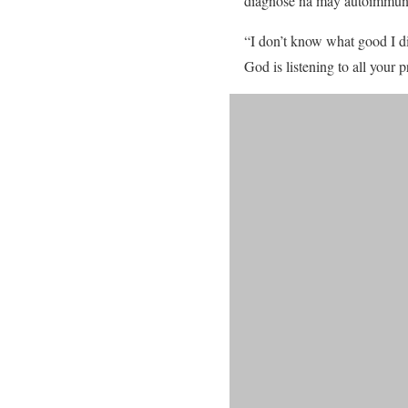
diagnose na may autoimmune
“I don’t know what good I di
God is listening to all your 